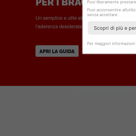
PER I BRACCIALI TU
Puoi liberamente prestare,
Puoi acconsentire all’utili
senza accettare.
Un semplice e utile strumento per determinare
l'aderenza desiderata del bracciale o cinturino
Scopri di più e pe
Per maggiori informazioni
APRI LA GUIDA