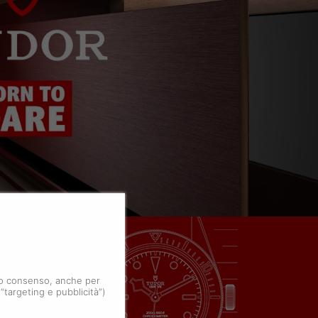
 tuo consenso, anche per
 “targeting e pubblicità”)