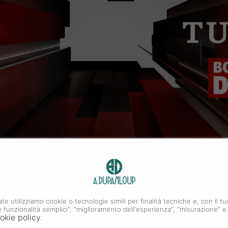
ate utilizziamo cookie o tecnologie simili per finalità tecniche e, con il
i e funzionalità semplici”, “miglioramento dell'esperienza”, “misurazione” e
okie policy
.