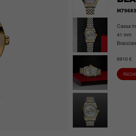
M79683
Cassa i
41 mm
Bracciale
6910 €
RICH