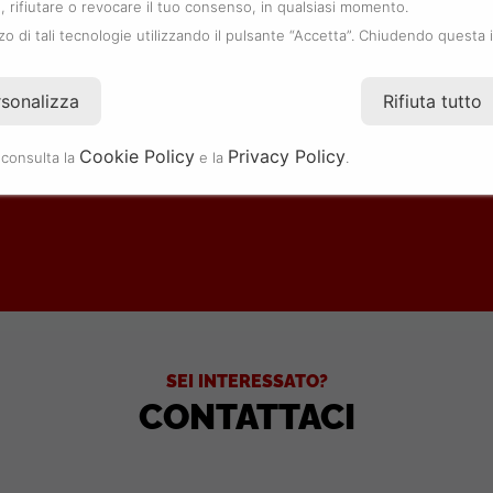
DOR
 rifiutare o revocare il tuo consenso, in qualsiasi momento.
zzo di tali tecnologie utilizzando il pulsante “Accetta”. Chiudendo questa 
.
rsonalizza
Rifiuta tutto
Cookie Policy
Privacy Policy
 consulta la
e la
.
SEI INTERESSATO?
CONTATTACI