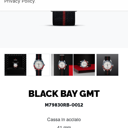
Privacy Policy
.
BLACK BAY GMT
M79830RB-0012
Cassa in acciaio
41 mm