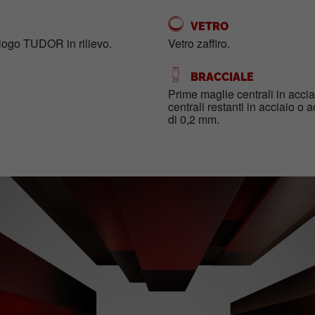
VETRO
l logo TUDOR in rilievo.
Vetro zaffiro.
BRACCIALE
Prime maglie centrali in accia
centrali restanti in acciaio o a
di 0,2 mm.