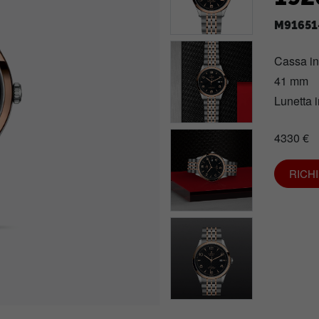
M91651
Cassa i
41 mm
Lunetta i
4330 €
RICH