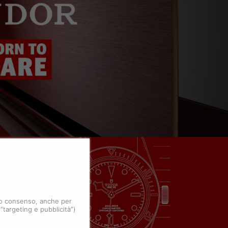
 tuo consenso, anche per
 “targeting e pubblicità”)