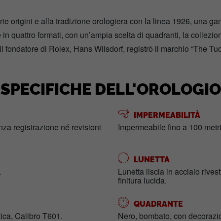
origini e alla tradizione orologiera con la linea 1926, una ga
in quattro formati, con un’ampia scelta di quadranti, la collezio
 il fondatore di Rolex, Hans Wilsdorf, registrò il marchio “The Tud
SPECIFICHE DELL'OROLOGIO
IMPERMEABILITÀ
enza registrazione né revisioni
Impermeabile fino a 100 metri
LUNETTA
.
Lunetta liscia in acciaio rives
finitura lucida.
QUADRANTE
ca, Calibro T601.
Nero, bombato, con decorazion